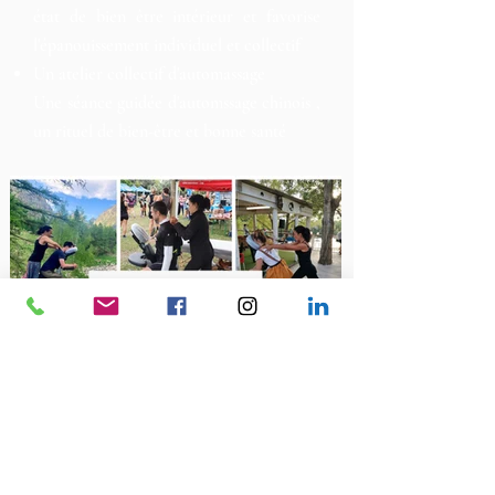
état de bien être intérieur et favorise
l'épanouissement individuel et collectif
Un atelier collectif d'automassage
Une séance guidée d'automssage chinois ,
un rituel de bien-être et bonne santé